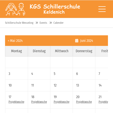
Schillerschule Wesseling
Events
Calender
< Mai 2024
Juni 2024
Montag
Dienstag
Mittwoch
Donnerstag
Freitag
3
4
5
6
7
10
11
12
13
14
17
18
19
20
21
Projektwoche
Projektwoche
Projektwoche
Projektwoche
Projektwoch