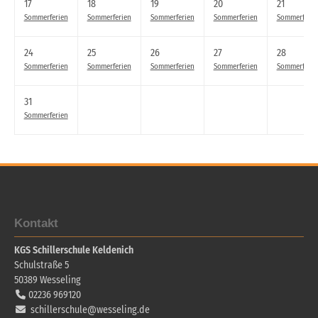
17
18
19
20
21
Sommerferien
Sommerferien
Sommerferien
Sommerferien
Sommerferie
24
25
26
27
28
Sommerferien
Sommerferien
Sommerferien
Sommerferien
Sommerferie
31
Sommerferien
Kontakt
KGS Schillerschule Keldenich
Schulstraße 5
50389
Wesseling
02236 969120
schillerschule@wesseling.de