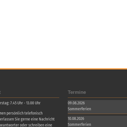
t
Termine
tag: 7.45 Uhr - 13.00 Uhr
09.08.2026
Sommerferien
inen persönlich telefonisch
10.08.2026
terlassen Sie gerne eine Nachricht
Sommerferien
beantworter oder schreiben eine