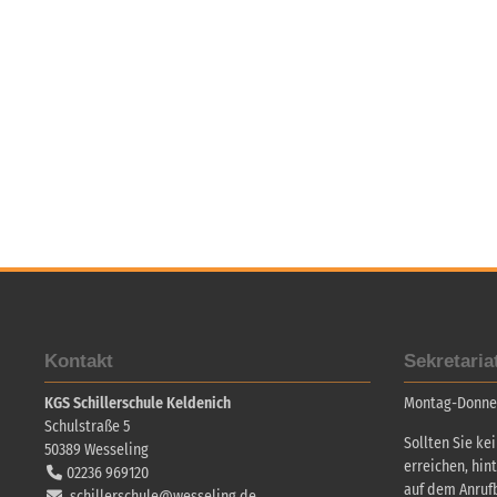
Kontakt
Sekretaria
KGS Schillerschule Keldenich
Montag-Donners
Schulstraße 5
Sollten Sie ke
50389
Wesseling
erreichen, hin
02236 969120
auf dem Anruf
schillerschule@wesseling.de