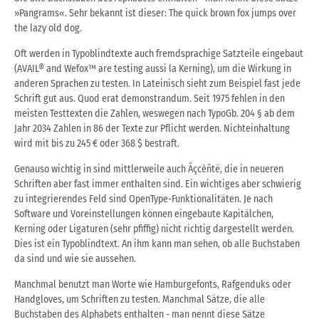
»Pangrams«. Sehr bekannt ist dieser: The quick brown fox jumps over
the lazy old dog.
Oft werden in Typoblindtexte auch fremdsprachige Satzteile eingebaut
(AVAIL® and Wefox™ are testing aussi la Kerning), um die Wirkung in
anderen Sprachen zu testen. In Lateinisch sieht zum Beispiel fast jede
Schrift gut aus. Quod erat demonstrandum. Seit 1975 fehlen in den
meisten Testtexten die Zahlen, weswegen nach TypoGb. 204 § ab dem
Jahr 2034 Zahlen in 86 der Texte zur Pflicht werden. Nichteinhaltung
wird mit bis zu 245 € oder 368 $ bestraft.
Genauso wichtig in sind mittlerweile auch Âçcèñtë, die in neueren
Schriften aber fast immer enthalten sind. Ein wichtiges aber schwierig
zu integrierendes Feld sind OpenType-Funktionalitäten. Je nach
Software und Voreinstellungen können eingebaute Kapitälchen,
Kerning oder Ligaturen (sehr pfiffig) nicht richtig dargestellt werden.
Dies ist ein Typoblindtext. An ihm kann man sehen, ob alle Buchstaben
da sind und wie sie aussehen.
Manchmal benutzt man Worte wie Hamburgefonts, Rafgenduks oder
Handgloves, um Schriften zu testen. Manchmal Sätze, die alle
Buchstaben des Alphabets enthalten - man nennt diese Sätze