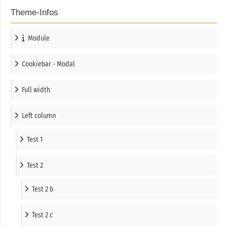
Theme-Infos
Module
Cookiebar - Modal
Full width
Left column
Test 1
Test 2
Test 2 b
Test 2 c