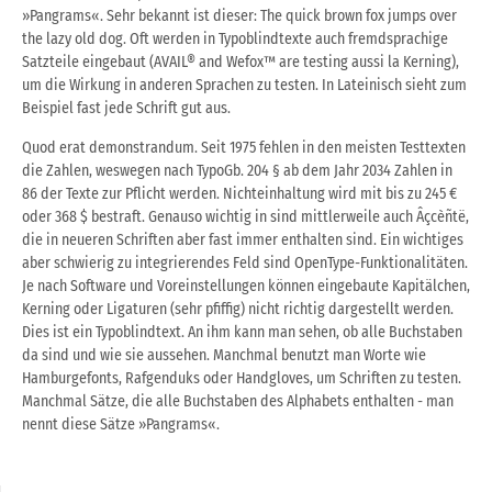
»Pangrams«. Sehr bekannt ist dieser: The quick brown fox jumps over
the lazy old dog. Oft werden in Typoblindtexte auch fremdsprachige
Satzteile eingebaut (AVAIL® and Wefox™ are testing aussi la Kerning),
um die Wirkung in anderen Sprachen zu testen. In Lateinisch sieht zum
Beispiel fast jede Schrift gut aus.
Quod erat demonstrandum. Seit 1975 fehlen in den meisten Testtexten
die Zahlen, weswegen nach TypoGb. 204 § ab dem Jahr 2034 Zahlen in
86 der Texte zur Pflicht werden. Nichteinhaltung wird mit bis zu 245 €
oder 368 $ bestraft. Genauso wichtig in sind mittlerweile auch Âçcèñtë,
die in neueren Schriften aber fast immer enthalten sind. Ein wichtiges
aber schwierig zu integrierendes Feld sind OpenType-Funktionalitäten.
Je nach Software und Voreinstellungen können eingebaute Kapitälchen,
Kerning oder Ligaturen (sehr pfiffig) nicht richtig dargestellt werden.
Dies ist ein Typoblindtext. An ihm kann man sehen, ob alle Buchstaben
da sind und wie sie aussehen. Manchmal benutzt man Worte wie
Hamburgefonts, Rafgenduks oder Handgloves, um Schriften zu testen.
Manchmal Sätze, die alle Buchstaben des Alphabets enthalten - man
nennt diese Sätze »Pangrams«.