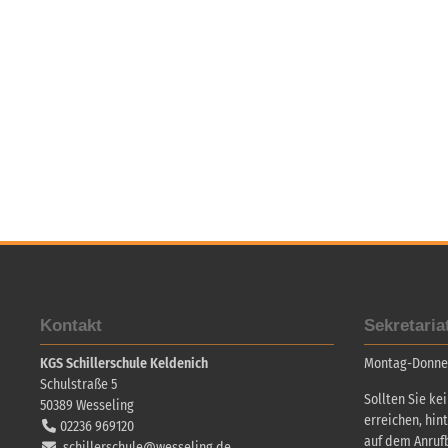
Kontakt
Sekretaria
KGS Schillerschule Keldenich
Montag-Donners
Schulstraße 5
Sollten Sie ke
50389
Wesseling
erreichen, hin
02236 969120
auf dem Anruf
schillerschule@wesseling.de