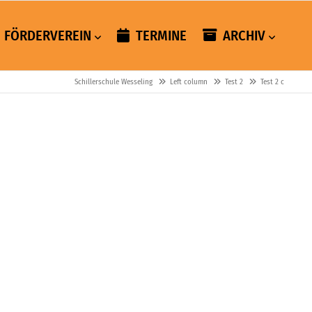
FÖRDERVEREIN
TERMINE
ARCHIV
Schillerschule Wesseling
Left column
Test 2
Test 2 c