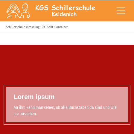
Schillerschule Wesseling
Split-Container
Lorem ipsum
An ihm kann man sehen, ob alle Buchstaben da sind und wie
sie aussehen.