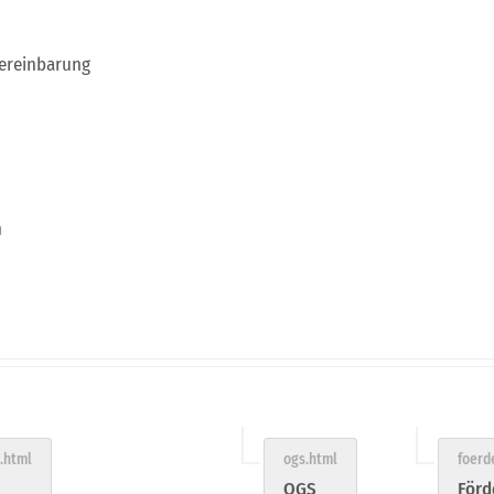
ereinbarung
n
OGS
Förd