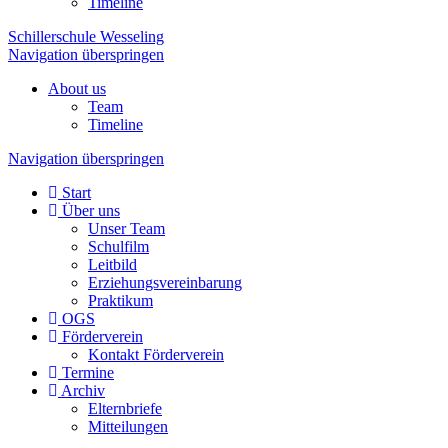
Timeline
Schillerschule Wesseling
Navigation überspringen
About us
Team
Timeline
Navigation überspringen
Start
Über uns
Unser Team
Schulfilm
Leitbild
Erziehungsvereinbarung
Praktikum
OGS
Förderverein
Kontakt Förderverein
Termine
Archiv
Elternbriefe
Mitteilungen