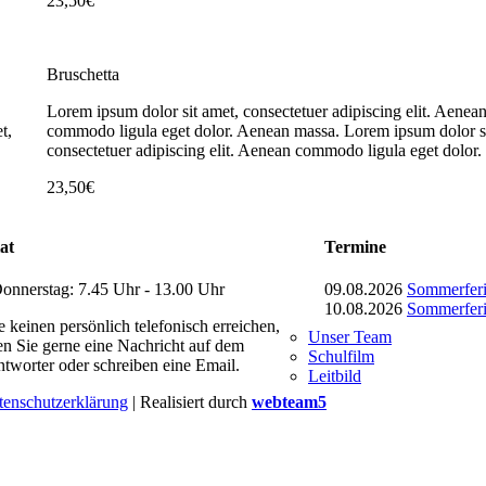
23,50€
Bruschetta
Lorem ipsum dolor sit amet, consectetuer adipiscing elit. Aenea
t,
commodo ligula eget dolor. Aenean massa. Lorem ipsum dolor si
consectetuer adipiscing elit. Aenean commodo ligula eget dolor.
23,50€
at
Termine
nnerstag: 7.45 Uhr - 13.00 Uhr
09.08.2026
Sommerfer
10.08.2026
Sommerfer
e keinen persönlich telefonisch erreichen,
Unser Team
sen Sie gerne eine Nachricht auf dem
Schulfilm
tworter oder schreiben eine Email.
Leitbild
tenschutzerklärung
| Realisiert durch
webteam5