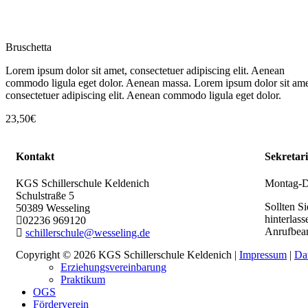
Bruschetta
Lorem ipsum dolor sit amet, consectetuer adipiscing elit. Aenean
commodo ligula eget dolor. Aenean massa. Lorem ipsum dolor sit ame
consectetuer adipiscing elit. Aenean commodo ligula eget dolor.
23,50€
Kontakt
Sekretari
KGS Schillerschule Keldenich
Montag-Do
Schulstraße 5
Sollten Si
50389
Wesseling
hinterlas
02236 969120
Anrufbean
schillerschule@wesseling.de
Copyright © 2026 KGS Schillerschule Keldenich |
Impressum
|
Da
Erziehungsvereinbarung
Praktikum
OGS
Förderverein