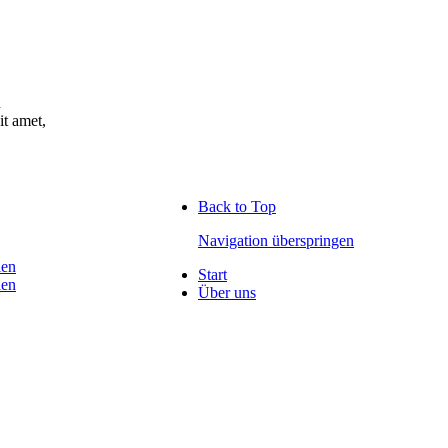
n
t amet,
Back to Top
Navigation überspringen
ien
Start
ien
Über uns