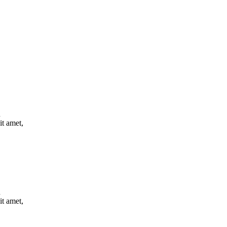
n
t amet,
n
t amet,