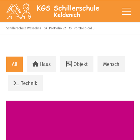
Schillerschule Wesseling
Portfolio v2
Portfolio col 3
All
Haus
Objekt
Mensch
Technik