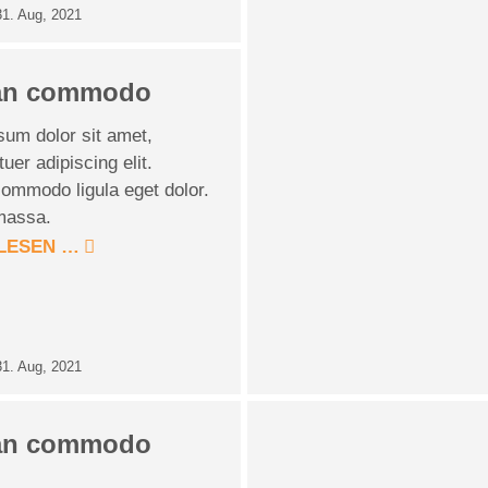
31. Aug, 2021
an commodo
sum dolor sit amet,
uer adipiscing elit.
ommodo ligula eget dolor.
massa.
LESEN …
31. Aug, 2021
an commodo