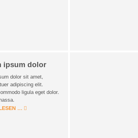
 ipsum dolor
sum dolor sit amet,
uer adipiscing elit.
ommodo ligula eget dolor.
massa.
LESEN …