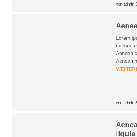
von admin
Aene
Lorem ip
consectet
Aenean c
Aenean 
WEITER
von admin
Aene
ligula