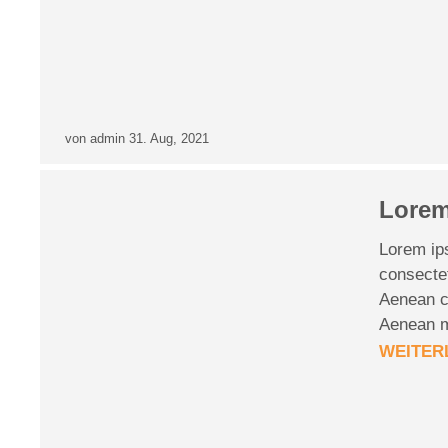
AENEAN COMMODO LIGULA
von admin
31. Aug, 2021
Lorem
Lorem ip
consectet
Aenean c
Aenean 
WEITER