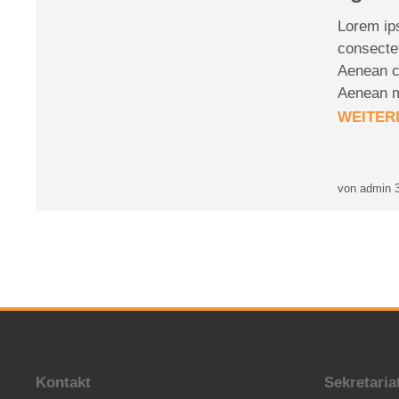
Lorem ip
consectet
Aenean c
Aenean 
WEITER
von admin
Kontakt
Sekretaria