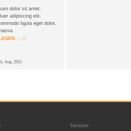
sum dolor sit amet,
uer adipiscing elit.
ommodo ligula eget dolor.
massa.
LESEN …
31. Aug, 2021
t
Termine