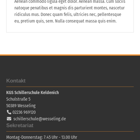
Aenean commodo ligula eget dolor. Aenean massa. Cum sociis
natoque penatibus et magnis dis parturient montes, nascetur
ridiculus mus. Donec quam felis, ultricies nec, pellentesque
eu, pretium quis, sem. Nulla consequat massa quis enim.
Kontakt
KGS Schillerschule Keldenich
Schulstraße 5
50389
Wesseling
02236 969120
schillerschule@wesseling.de
Sekretariat
Montag-Donnerstag: 7.45 Uhr - 13.00 Uhr