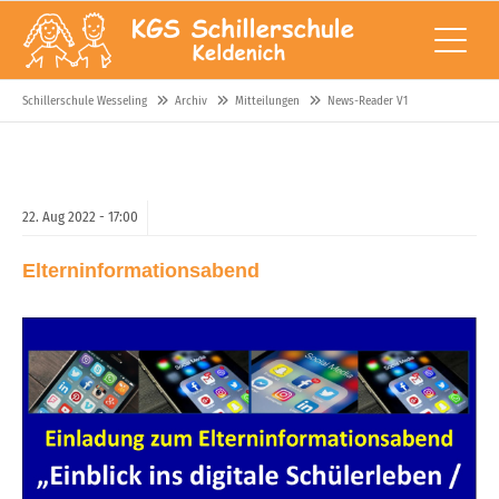
Schillerschule Wesseling
Archiv
Mitteilungen
News-Reader V1
22.
Aug
2022 -
17:00
Elterninformationsabend