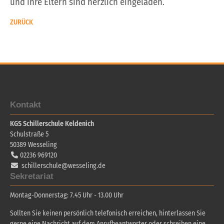
und ihre Eltern sind herzlich eingeladen.
ZURÜCK
Kontakt
KGS Schillerschule Keldenich
Schulstraße 5
50389
Wesseling
02236 969120
schillerschule@wesseling.de
Sekretariat
Montag-Donnerstag: 7.45 Uhr - 13.00 Uhr
Sollten Sie keinen persönlich telefonisch erreichen, hinterlassen Sie
gerne eine Nachricht auf dem Anrufbeantworter oder schreiben eine