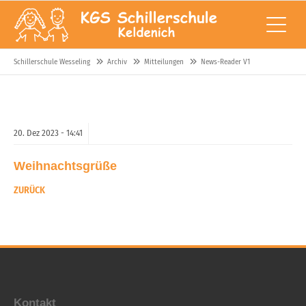
Schillerschule Wesseling
Archiv
Mitteilungen
News-Reader V1
20.
Dez
2023 -
14:41
Weihnachtsgrüße
ZURÜCK
Kontakt