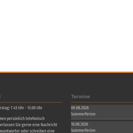
t
Termine
tag: 7.45 Uhr - 13.00 Uhr
09.08.2026
Sommerferien
inen persönlich telefonisch
10.08.2026
terlassen Sie gerne eine Nachricht
Sommerferien
beantworter oder schreiben eine