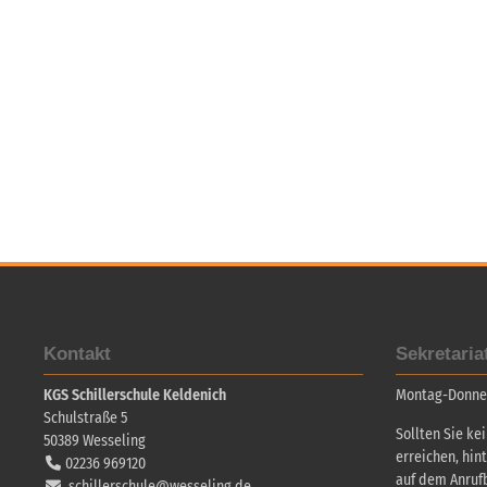
Kontakt
Sekretaria
KGS Schillerschule Keldenich
Montag-Donners
Schulstraße 5
Sollten Sie ke
50389
Wesseling
erreichen, hin
02236 969120
auf dem Anruf
schillerschule@wesseling.de