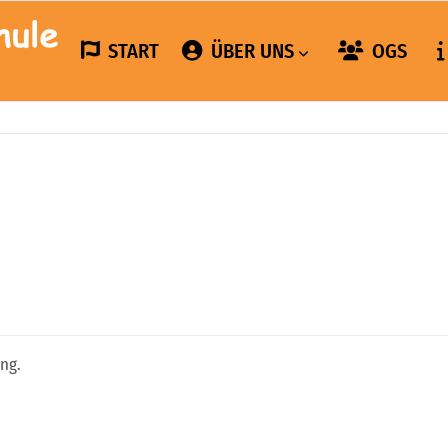
START
ÜBER UNS
OGS
ng.