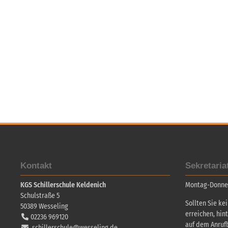
Kontakt
Sekretaria
KGS Schillerschule Keldenich
Montag-Donners
Schulstraße 5
Sollten Sie ke
50389
Wesseling
erreichen, hin
02236 969120
auf dem Anruf
schillerschule@wesseling.de