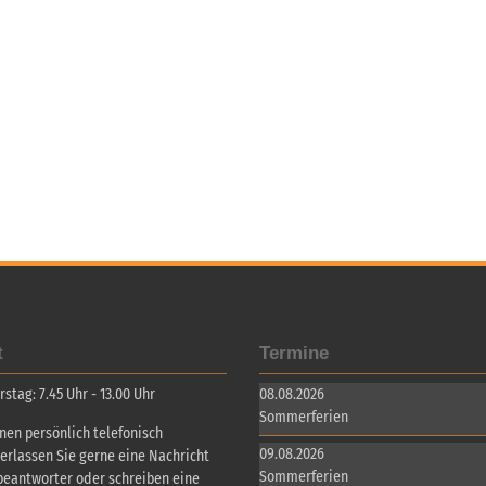
t
Termine
tag: 7.45 Uhr - 13.00 Uhr
08.08.2026
Sommerferien
inen persönlich telefonisch
09.08.2026
terlassen Sie gerne eine Nachricht
Sommerferien
beantworter oder schreiben eine