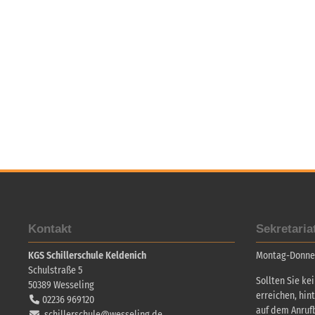
Kontakt
Sekretaria
KGS Schillerschule Keldenich
Montag-Donners
Schulstraße 5
Sollten Sie ke
50389
Wesseling
erreichen, hin
02236 969120
auf dem Anruf
schillerschule@wesseling.de