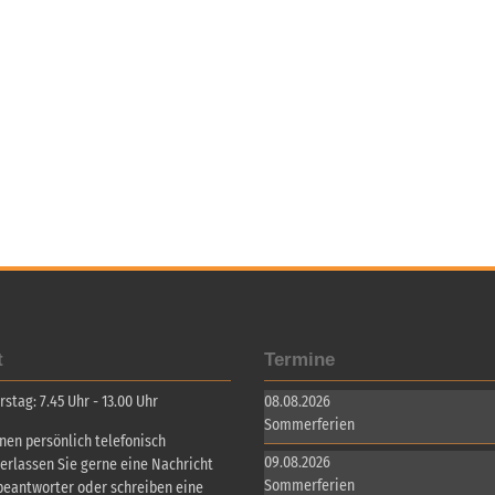
t
Termine
tag: 7.45 Uhr - 13.00 Uhr
08.08.2026
Sommerferien
inen persönlich telefonisch
09.08.2026
terlassen Sie gerne eine Nachricht
Sommerferien
beantworter oder schreiben eine