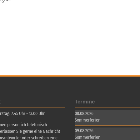
t
Termine
tag: 7.45 Uhr - 13.00 Uhr
08.08.2026
Sommerferien
inen persönlich telefonisch
09.08.2026
terlassen Sie gerne eine Nachricht
Sommerferien
beantworter oder schreiben eine