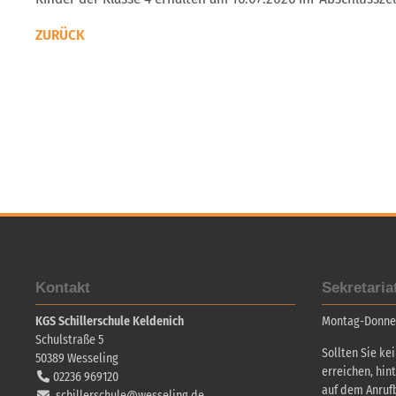
ZURÜCK
Kontakt
Sekretaria
KGS Schillerschule Keldenich
Montag-Donners
Schulstraße 5
Sollten Sie ke
50389
Wesseling
erreichen, hin
02236 969120
auf dem Anruf
schillerschule@wesseling.de