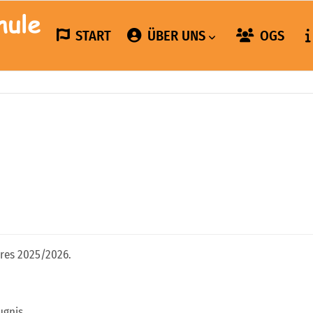
START
ÜBER UNS
OGS
hres 2025/2026.
ugnis.